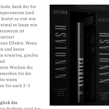
hode, dank der Sie
impernserum (und
kostet so viel wie
reimal so lange wie
pernserum ist
rantiert
höne Effekte. Wenn
n und keine
te erwarten, greifen
und
rsten Wochen der
emerken Sie die
lso einen
n Sie nach 2–3
glich die
ein Problem, weil das