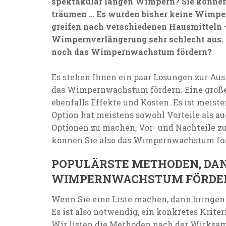
spektakulär langen Wimpern? Sie können 
träumen … Es wurden bisher keine Wimpern
greifen nach verschiedenen Hausmitteln 
Wimpernverlängerung sehr schlecht aus. 
noch das Wimpernwachstum fördern?
Es stehen Ihnen ein paar Lösungen zur Aus
das Wimpernwachstum fördern. Eine große 
ebenfalls Effekte und Kosten. Es ist meist
Option hat meistens sowohl Vorteile als auch
Optionen zu machen, Vor- und Nachteile z
können Sie also das Wimpernwachstum för
POPULÄRSTE METHODEN, DAN
WIMPERNWACHSTUM FÖRDE
Wenn Sie eine Liste machen, dann bringen
Es ist also notwendig, ein konkretes Krite
Wir listen die Methoden nach der Wirksam