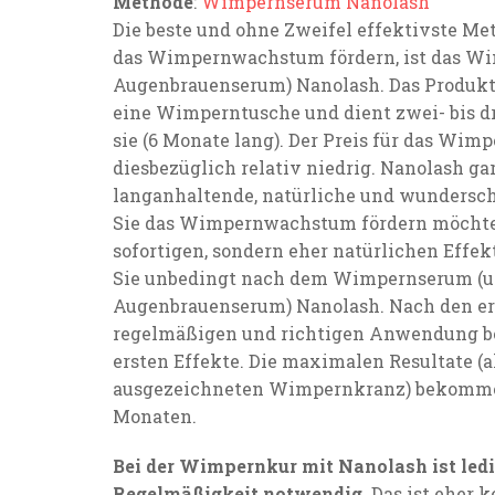
Methode
:
Wimpernserum Nanolash
Die beste und ohne Zweifel effektivste Met
das Wimpernwachstum fördern, ist das W
Augenbrauenserum) Nanolash. Das Produkt 
eine Wimperntusche und dient zwei- bis d
sie (6 Monate lang). Der Preis für das Wim
diesbezüglich relativ niedrig. Nanolash ga
langanhaltende, natürliche und wundersc
Sie das Wimpernwachstum fördern möchte
sofortigen, sondern eher natürlichen Effek
Sie unbedingt nach dem Wimpernserum (
Augenbrauenserum) Nanolash. Nach den e
regelmäßigen und richtigen Anwendung b
ersten Effekte. Die maximalen Resultate (a
ausgezeichneten Wimpernkranz) bekomme
Monaten.
Bei der Wimpernkur mit Nanolash ist ledi
Regelmäßigkeit notwendig.
Das ist eher k