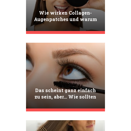
Wie wirken Collagen-
Augenpatches und warum
lohnt es sich, sie zu
verwenden? Collagen
Augenpatches von
Nanolash – Fragen und
Antworten
Das scheint ganz einfach
zu sein, aber… Wie sollten
Sie Ihre Wimpern richtig
tuschen?